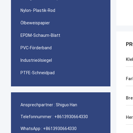
Nylon- Plastik-Rod
Ölbeweispapier
EPDM-Schaum-Blatt
PR
PVC-Förderband
Kle
Industrieölsiegel
PTFE-Schneidpad
Far
Bre
Ansprechpartner :
Shiguo Han
Telefonnummer :
+8613930664330
Her
WhatsApp :
+8613930664330