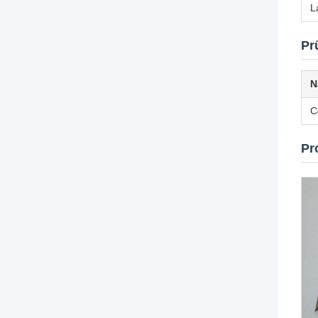
L
Pr
N
C
Pr