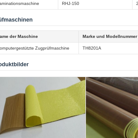
aminationsmaschine
RHJ-150
üfmaschinen
ame der Maschine
Marke und Modellnummer
omputergestützte Zugprüfmaschine
TH8201A
oduktbilder