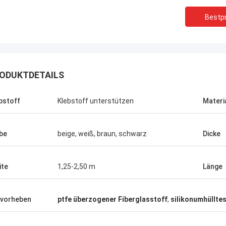
Bestpr
ODUKTDETAILS
bstoff
Klebstoff unterstützen
Materi
be
beige, weiß, braun, schwarz
Dicke
ite
1,25-2,50 m
Länge
vorheben
ptfe überzogener Fiberglasstoff
,
silikonumhüllte