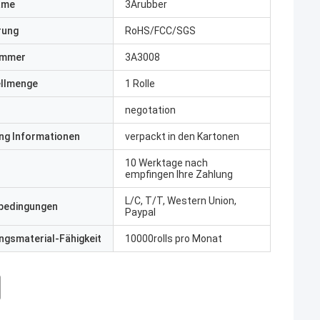
ame
3Arubber
erung
RoHS/FCC/SGS
ummer
3A3008
ellmenge
1 Rolle
negotation
ng Informationen
verpackt in den Kartonen
10 Werktage nach
empfingen Ihre Zahlung
L/C, T/T, Western Union,
bedingungen
Paypal
gsmaterial-Fähigkeit
10000rolls pro Monat