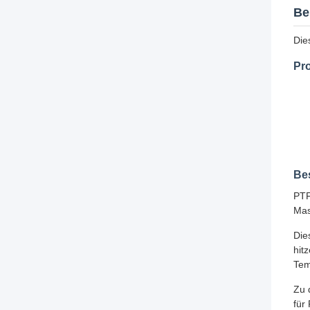
Be
Die
Pr
Be
PTF
Mas
Die
hit
Tem
Zu 
für