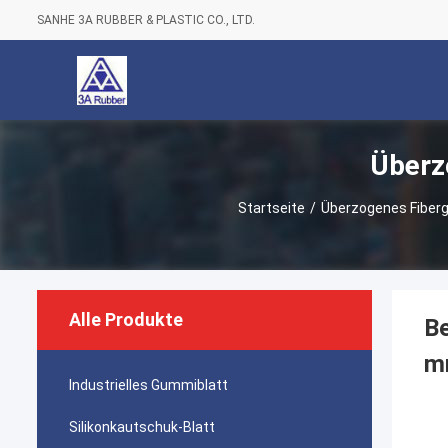
SANHE 3A RUBBER & PLASTIC CO., LTD.
Überz
Startseite
/
Überzogenes Fiber
Alle Produkte
Be
m
Industrielles Gummiblatt
Silikonkautschuk-Blatt