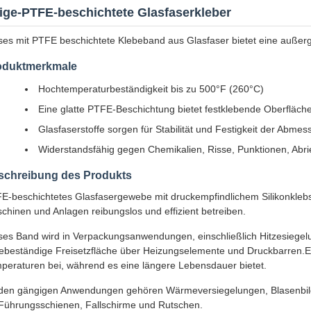
ige-PTFE-beschichtete Glasfaserkleber
ses mit PTFE beschichtete Klebeband aus Glasfaser bietet eine außer
oduktmerkmale
Hochtemperaturbeständigkeit bis zu 500°F (260°C)
Eine glatte PTFE-Beschichtung bietet festklebende Oberfläch
Glasfaserstoffe sorgen für Stabilität und Festigkeit der Abme
Widerstandsfähig gegen Chemikalien, Risse, Punktionen, Abri
schreibung des Produkts
E-beschichtetes Glasfasergewebe mit druckempfindlichem Silikonklebsto
chinen und Anlagen reibungslos und effizient betreiben.
ses Band wird in Verpackungsanwendungen, einschließlich Hitzesiegelu
zebeständige Freisetzfläche über Heizungselemente und Druckbarren.Es
peraturen bei, während es eine längere Lebensdauer bietet.
den gängigen Anwendungen gehören Wärmeversiegelungen, Blasenbildu
 Führungsschienen, Fallschirme und Rutschen.