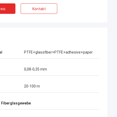
eis
Kontakt
al
PTFE+glassfiber+PTFE+adhesive+paper
0,08-0,35 mm
20-100 m
s Fiberglasgewebe