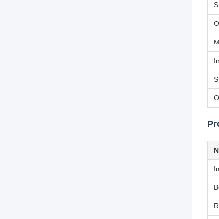
S
O
M
I
S
O
Pr
N
I
B
R