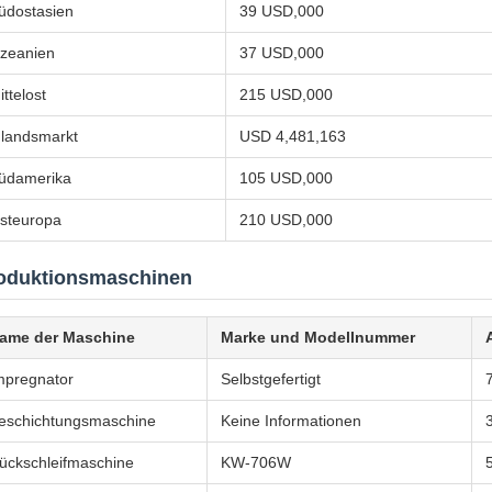
üdostasien
39 USD,000
zeanien
37 USD,000
ittelost
215 USD,000
nlandsmarkt
USD 4,481,163
üdamerika
105 USD,000
steuropa
210 USD,000
oduktionsmaschinen
ame der Maschine
Marke und Modellnummer
mpregnator
Selbstgefertigt
eschichtungsmaschine
Keine Informationen
ückschleifmaschine
KW-706W