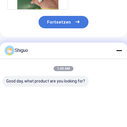
Ausrüstungs-25%
Fortsetzen
Empfohlene Produkte
Shiguo
1:40 AM
Good day, what product are you looking for?
PTFE-
PTFE-
Weißes,
Dichtungsband für
Expansionsband für
lebensmittele
Lebensmittel mit
Lebensmittel mit
PTFE-
Korrosionsbeständigkeit
Korrosionsbeständigkeit
Dichtungsband
und
und
einseitigem
Bestpreis
Bestpreis
Bestprei
Hochtemperaturbeständigkeit
Hochtemperaturbeständigkeit
Klebstoff für