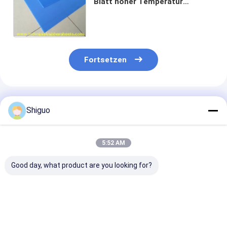
Blatt hoher Temperatur
hitzebeständig
Fortsetzen
Empfohlene Produkte
Shiguo
5:52 AM
Good day, what product are you looking for?
T0,75 mm x B1 m x
Silikon-Schwamm-
200 psi Zugfes
L10 m, rotes
Gummiblech mit
Perforierter
silikonbeschichtetes
Doppeldruck-
Silikonschaum
Glasfasergewebe
Gewebeoberfläche
mit doppelter