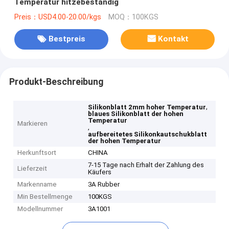
Temperatur hitzebeständig
Preis：USD4.00-20.00/kgs
MOQ：100KGS
Bestpreis
Kontakt
Produkt-Beschreibung
,
Silikonblatt 2mm hoher Temperatur
blaues Silikonblatt der hohen
Temperatur
Markieren
,
aufbereitetes Silikonkautschukblatt
der hohen Temperatur
Herkunftsort
CHINA
7-15 Tage nach Erhalt der Zahlung des
Lieferzeit
Käufers
Markenname
3A Rubber
Min Bestellmenge
100KGS
Modellnummer
3A1001