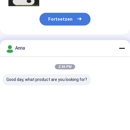
Fortsetzen
Empfohlene Produkte
Anna
2:36 PM
Good day, what product are you looking for?
TC SC Typ FKM NBR
Silikonkugeln und
Hochtemperat
Öldichtung Silikon-
Gummikugeln mit
Silikon-
Gummiwaschmaschinen
einer Härte von 40-
Gummiwaschm
mit hoher
80 Shore und hoher
und PU O-Ring
Temperatur- und
Temperaturbeständigkeit
industrielle
Bestpreis
Bestpreis
Bestprei
Ölbeständigkeit
Öldichtungen 
Korrosionsbes