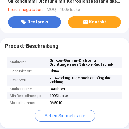
Silikongummi-Dichtung mit Korrosionsbeständigkeit
für einen breiten Temperaturbereich
Preis：negotation
MOQ：100Stücke
Bestpreis
Kontakt
Produkt-Beschreibung
,
Silikon-Gummi-Dichtung
Markieren
Dichtungen aus Silikon-Kautschuk
Herkunftsort
China
7-14working Tage nach empfing Ihre
Lieferzeit
Zahlung
Markenname
3Arubber
Min Bestellmenge
100Stücke
Modellnummer
3A5010
Sehen Sie mehr an