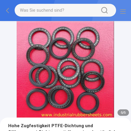
1
/
6
Hohe Zugfestigkeit PTFE-Dichtung und