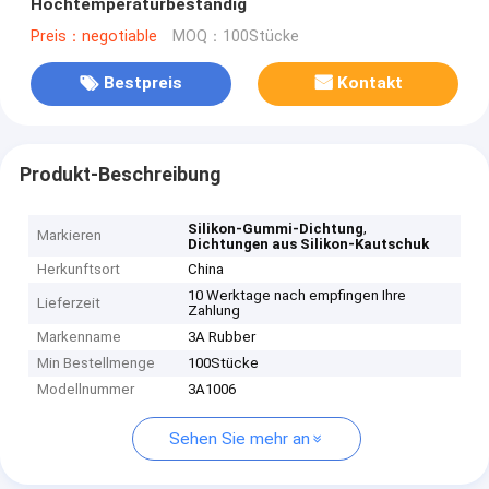
Hochtemperaturbeständig
Preis：negotiable
MOQ：100Stücke
Bestpreis
Kontakt
Produkt-Beschreibung
,
Silikon-Gummi-Dichtung
Markieren
Dichtungen aus Silikon-Kautschuk
Herkunftsort
China
10 Werktage nach empfingen Ihre
Lieferzeit
Zahlung
Markenname
3A Rubber
Min Bestellmenge
100Stücke
Modellnummer
3A1006
Sehen Sie mehr an