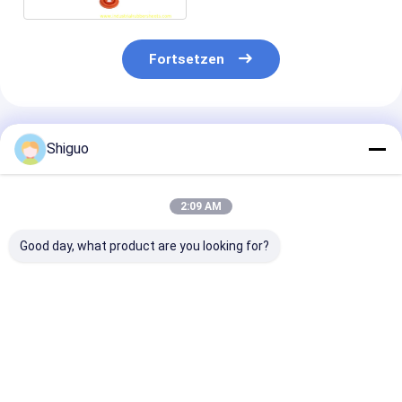
Fortsetzen
Empfohlene Produkte
Shiguo
2:09 AM
Good day, what product are you looking for?
100% reines Silikon,
NBR FKM PTFE V-
Individuell
hochtemperaturbeständig,
Packung Chevron-
angepasste G
lebensmittelecht,
Packung für
Nahrungsmitte
geruchlos,
Hochdruck-
Silicone
Silikondichtung und
Industriedichtungsanwendungen
Waschmaschi
Bestpreis
Bestpreis
Bestprei
-ring
und Schließzel
Silicone